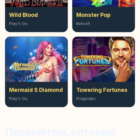
Wild Blood
Monster Pop
Play'n Go
Betsoft
Mermaid S Diamond
Towering Fortunes
Play'n Go
Pragmatic
Параметры, которые