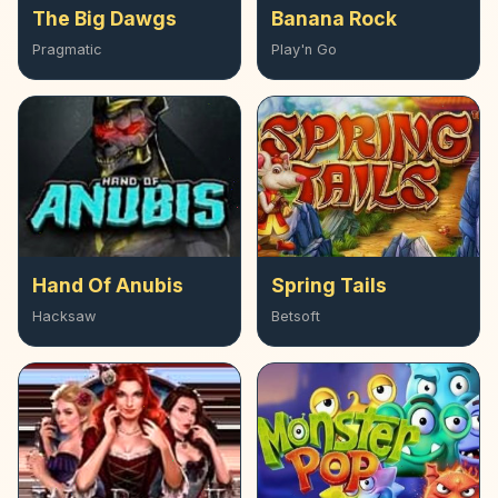
The Big Dawgs
Banana Rock
Pragmatic
Play'n Go
Hand Of Anubis
Spring Tails
Hacksaw
Betsoft