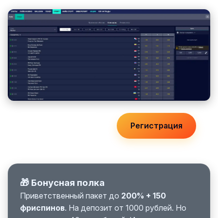
Получить зеркало
Регистрация
🎁 Бонусная полка
Приветственный пакет до
200% + 150
фриспинов
. На депозит от 1000 рублей. Но