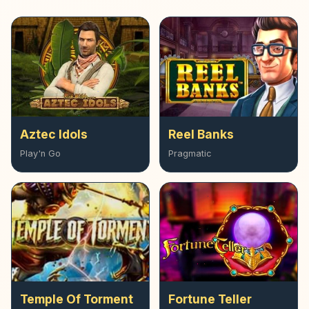
Aztec Idols
Reel Banks
Play'n Go
Pragmatic
Temple Of Torment
Fortune Teller